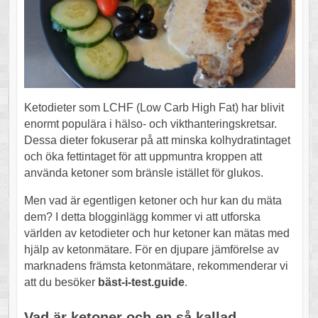
Ketodieter som LCHF (Low Carb High Fat) har blivit
enormt populära i hälso- och vikthanteringskretsar.
Dessa dieter fokuserar på att minska kolhydratintaget
och öka fettintaget för att uppmuntra kroppen att
använda ketoner som bränsle istället för glukos.
Men vad är egentligen ketoner och hur kan du mäta
dem? I detta blogginlägg kommer vi att utforska
världen av ketodieter och hur ketoner kan mätas med
hjälp av ketonmätare. För en djupare jämförelse av
marknadens främsta ketonmätare, rekommenderar vi
att du besöker
bäst-i-test.guide
.
Vad är ketoner och en så kallad