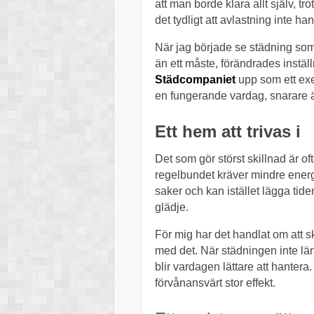
att man borde klara allt själv, tr
det tydligt att avlastning inte h
När jag började se städning som
än ett måste, förändrades instä
Städcompaniet
upp som ett exe
en fungerande vardag, snarare än
Ett hem att trivas i
Det som gör störst skillnad är of
regelbundet kräver mindre energi
saker och kan istället lägga tid
glädje.
För mig har det handlat om att s
med det. När städningen inte lä
blir vardagen lättare att hanter
förvånansvärt stor effekt.