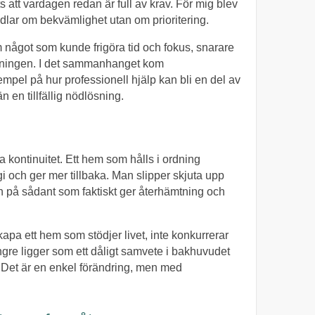
ots att vardagen redan är full av krav. För mig blev
andlar om bekvämlighet utan om prioritering.
 något som kunde frigöra tid och fokus, snarare
llningen. I det sammanhanget kom
mpel på hur professionell hjälp kan bli en del av
 en tillfällig nödlösning.
ta kontinuitet. Ett hem som hålls i ordning
 och ger mer tillbaka. Man slipper skjuta upp
en på sådant som faktiskt ger återhämtning och
kapa ett hem som stödjer livet, inte konkurrerar
ngre ligger som ett dåligt samvete i bakhuvudet
a. Det är en enkel förändring, men med