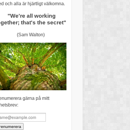
ed och alla är hjärtligt välkomna.
"We're all working
ogether; that's the secret"
(Sam Walton)
enumerera gärna på mitt
hetsbrev: