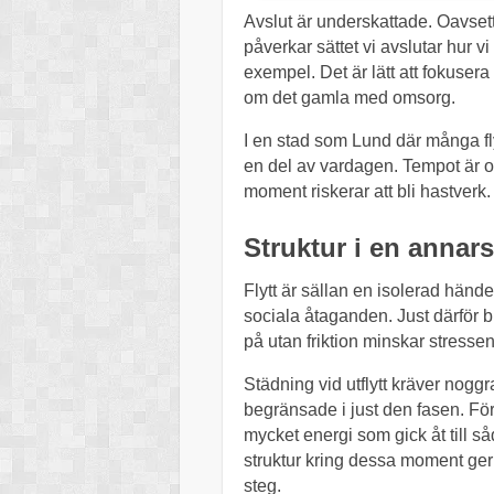
Avslut är underskattade. Oavsett 
påverkar sättet vi avslutar hur vi
exempel. Det är lätt att fokuser
om det gamla med omsorg.
I en stad som Lund där många flyt
en del av vardagen. Tempot är oft
moment riskerar att bli hastverk.
Struktur i en annars
Flytt är sällan en isolerad hände
sociala åtaganden. Just därför bl
på utan friktion minskar stresse
Städning vid utflytt kräver noggr
begränsade i just den fasen. För
mycket energi som gick åt till 
struktur kring dessa moment ger b
steg.