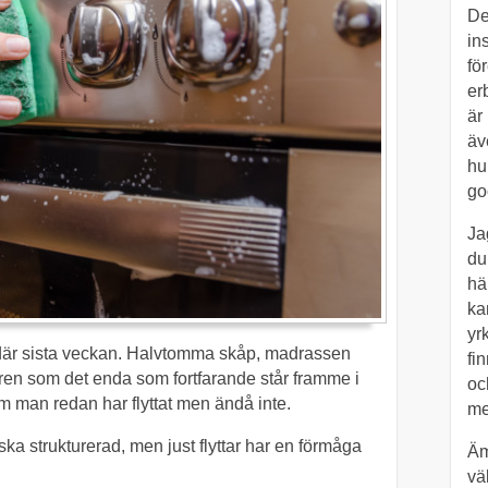
De
in
fö
er
är
äv
hu
go
Ja
du
hä
kan
yrk
 där sista veckan. Halvtomma skåp, madrassen
fi
aren som det enda som fortfarande står framme i
oc
 om man redan har flyttat men ändå inte.
me
nska strukturerad, men just flyttar har en förmåga
Äm
vä