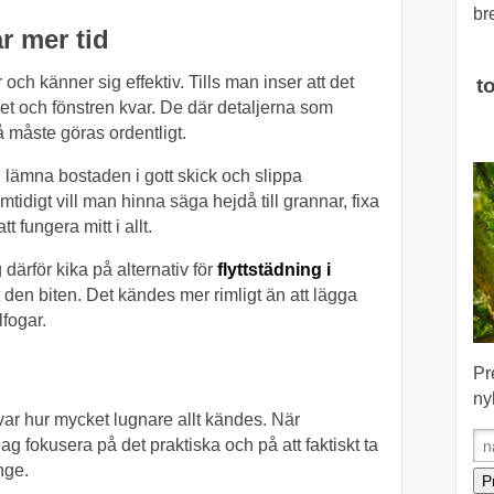
br
ar mer tid
 och känner sig effektiv. Tills man inser att det
t
et och fönstren kvar. De där detaljerna som
 måste göras ordentligt.
n lämna bostaden i gott skick och slippa
idigt vill man hinna säga hejdå till grannar, fixa
 fungera mitt i allt.
g därför kika på alternativ för
flyttstädning i
t den biten. Det kändes mer rimligt än att lägga
fogar.
Pr
ny
ar hur mycket lugnare allt kändes. När
g fokusera på det praktiska och på att faktiskt ta
nge.