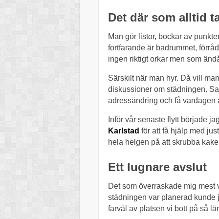
Det där som alltid t
Man gör listor, bockar av punkter
fortfarande är badrummet, förråd
ingen riktigt orkar men som ändå
Särskilt när man hyr. Då vill ma
diskussioner om städningen. Samt
adressändring och få vardagen att
Inför vår senaste flytt började ja
Karlstad
för att få hjälp med jus
hela helgen på att skrubba kakel
Ett lugnare avslut
Det som överraskade mig mest v
städningen var planerad kunde ja
farväl av platsen vi bott på så lä