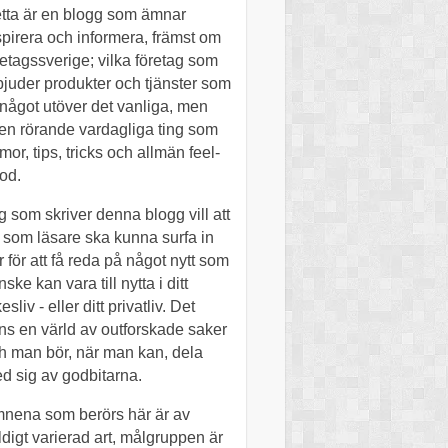
tta är en blogg som ämnar
spirera och informera, främst om
retagssverige; vilka företag som
bjuder produkter och tjänster som
 något utöver det vanliga, men
en rörande vardagliga ting som
mor, tips, tricks och allmän feel-
od.
g som skriver denna blogg vill att
 som läsare ska kunna surfa in
r för att få reda på något nytt som
ske kan vara till nytta i ditt
esliv - eller ditt privatliv. Det
nns en värld av outforskade saker
h man bör, när man kan, dela
d sig av godbitarna.
nena som berörs här är av
ldigt varierad art, målgruppen är