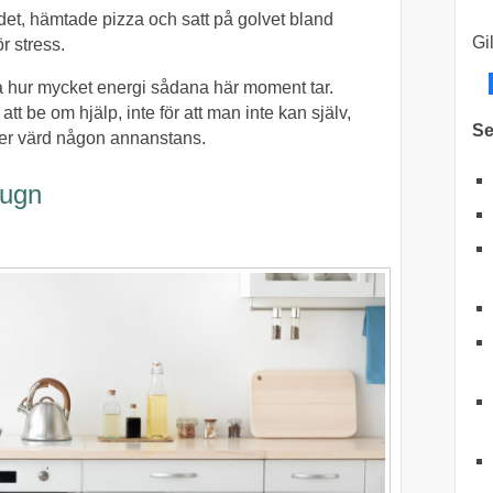
det, hämtade pizza och satt på golvet bland
Gi
ör stress.
atta hur mycket energi sådana här moment tar.
att be om hjälp, inte för att man inte kan själv,
Se
r mer värd någon annanstans.
lugn