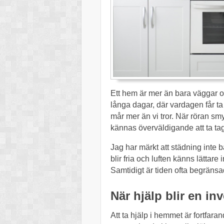
Ett hem är mer än bara väggar oc
långa dagar, där vardagen får ta
mår mer än vi tror. När röran sm
kännas överväldigande att ta tag i
Jag har märkt att städning inte 
blir fria och luften känns lättare 
Samtidigt är tiden ofta begränsad,
När hjälp blir en in
Att ta hjälp i hemmet är fortfara