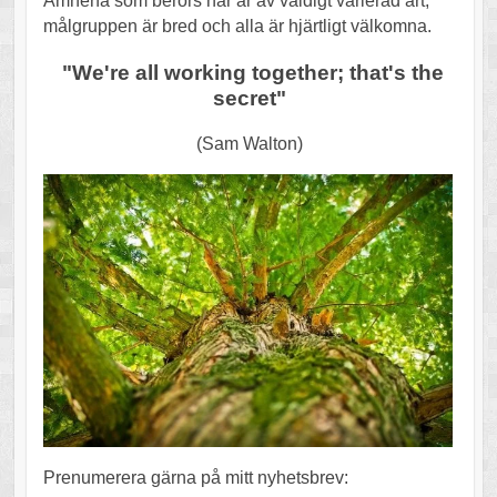
Ämnena som berörs här är av väldigt varierad art,
målgruppen är bred och alla är hjärtligt välkomna.
"We're all working together; that's the
secret"
(Sam Walton)
Prenumerera gärna på mitt nyhetsbrev: