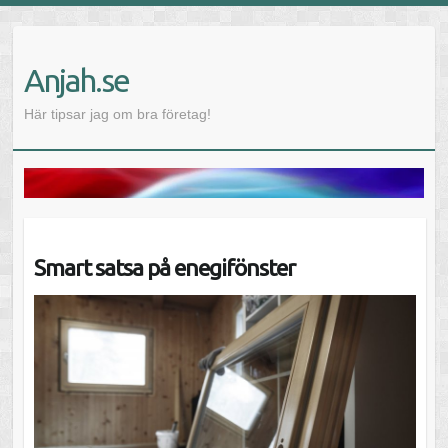
Anjah.se
Här tipsar jag om bra företag!
Smart satsa på enegifönster