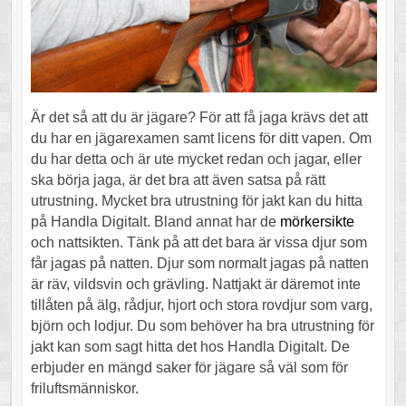
Är det så att du är jägare? För att få jaga krävs det att
du har en jägarexamen samt licens för ditt vapen. Om
du har detta och är ute mycket redan och jagar, eller
ska börja jaga, är det bra att även satsa på rätt
utrustning. Mycket bra utrustning för jakt kan du hitta
på Handla Digitalt. Bland annat har de
mörkersikte
och nattsikten. Tänk på att det bara är vissa djur som
får jagas på natten. Djur som normalt jagas på natten
är räv, vildsvin och grävling. Nattjakt är däremot inte
tillåten på älg, rådjur, hjort och stora rovdjur som varg,
björn och lodjur. Du som behöver ha bra utrustning för
jakt kan som sagt hitta det hos Handla Digitalt. De
erbjuder en mängd saker för jägare så väl som för
friluftsmänniskor.