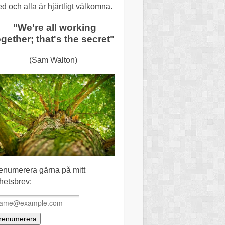
ed och alla är hjärtligt välkomna.
"We're all working
ogether; that's the secret"
(Sam Walton)
enumerera gärna på mitt
hetsbrev: