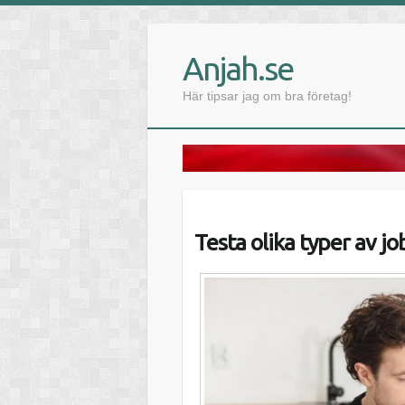
Anjah.se
Här tipsar jag om bra företag!
Testa olika typer av jo