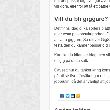
hur det passar dig. Det gör även a
vill göra, eller för att få ett bättre
Vill du bli giggare?
Det finns idag olika sorters plat
eller testa på konsultuppdrag. De
att vara giggare. Så utöver GigS
testa den du känner passar dig 
Kanske du frilansar idag men vill
ett gig på detta sätt.
Oavsett hur du tänker kring konsu
på att se över försäkringar och 
jobbrutin, då det är vanligt att j