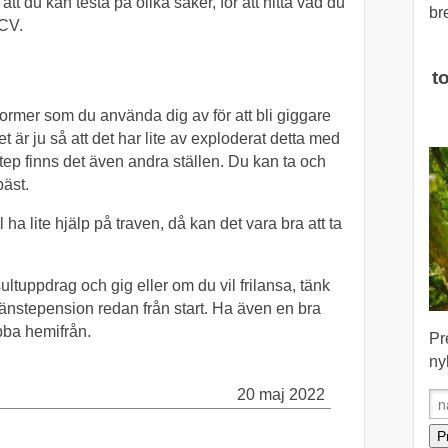
tt du kan testa på olika saker, för att hitta vad du
br
 CV.
t
tformer som du använda dig av för att bli giggare
t är ju så att det har lite av exploderat detta med
tep finns det även andra ställen. Du kan ta och
bäst.
 ha lite hjälp på traven, då kan det vara bra att ta
ltuppdrag och gig eller om du vil frilansa, tänk
tjänstepension redan från start. Ha även en bra
obba hemifrån.
Pr
ny
20 maj 2022