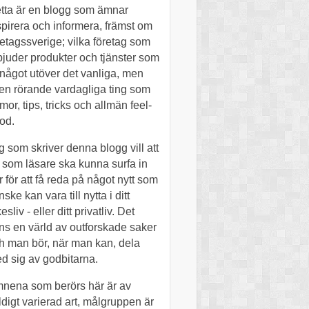
tta är en blogg som ämnar
spirera och informera, främst om
retagssverige; vilka företag som
bjuder produkter och tjänster som
 något utöver det vanliga, men
en rörande vardagliga ting som
mor, tips, tricks och allmän feel-
od.
g som skriver denna blogg vill att
 som läsare ska kunna surfa in
r för att få reda på något nytt som
ske kan vara till nytta i ditt
esliv - eller ditt privatliv. Det
nns en värld av outforskade saker
h man bör, när man kan, dela
d sig av godbitarna.
nena som berörs här är av
ldigt varierad art, målgruppen är