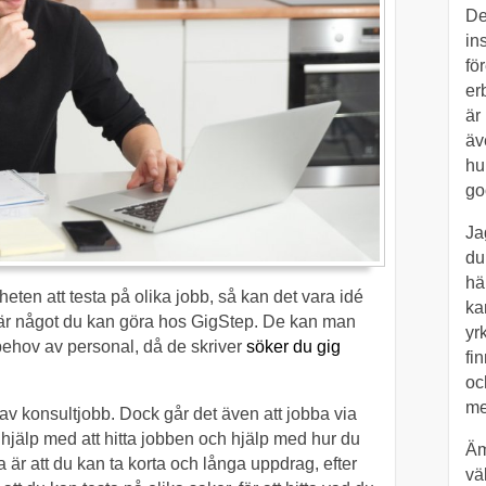
De
in
fö
er
är
äv
hu
go
Ja
du
hä
gheten att testa på olika jobb, så kan det vara idé
kan
et är något du kan göra hos GigStep. De kan man
yrk
behov av personal, då de skriver
söker du gig
fi
oc
me
av konsultjobb. Dock går det även att jobba via
 hjälp med att hitta jobben och hjälp med hur du
Äm
a är att du kan ta korta och långa uppdrag, efter
vä