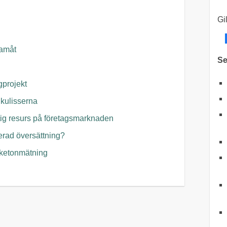
Gi
ramåt
Se
gprojekt
 kulisserna
ktig resurs på företagsmarknaden
erad översättning?
 ketonmätning